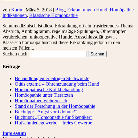
von
Karin
|
März 5, 2018
|
Blog
,
Erkrankungen Hund
,
Homöpathie
Indikationen
,
Klassische Homöopathie
Schulmedizinisch ist diese Erkrankung oft ein frustrierendes Thema.
Abstrich, Antibiogramm, regelmäßige Spülungen, Ohrentropfen
verabreichen, unkooperative Hunde, Ausschlussdiät usw…
Klassisch homöopathisch ist diese Erkrankung jedoch in den
meisten Fällen...
Suchen nach:
Beiträge
Behandlung einer eitrigen Stichwunde
Otitis externa – Ohrentzündung beim Hund
Homöopathische Kolikbehandlung
Homöopathie unter Tierärzten
Homöopathen wehren sich
Stand der Forschung in der Homöopathie
Buchtipp: „Angst vor Globuli?“
Buchtipp: „Homöopathie für Skeptiker“
Hufschmiedegewerbe = freies Gewerbe
Impressum