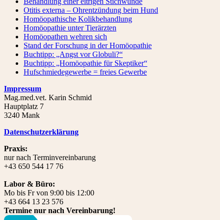
Behandlung einer eitrigen Stichwunde
Otitis externa – Ohrentzündung beim Hund
Homöopathische Kolikbehandlung
Homöopathie unter Tierärzten
Homöopathen wehren sich
Stand der Forschung in der Homöopathie
Buchtipp: „Angst vor Globuli?“
Buchtipp: „Homöopathie für Skeptiker“
Hufschmiedegewerbe = freies Gewerbe
Impressum
Mag.med.vet. Karin Schmid
Hauptplatz 7
3240 Mank
Datenschutzerklärung
Praxis:
nur nach Terminvereinbarung
+43 650 544 17 76
Labor & Büro:
Mo bis Fr von 9:00 bis 12:00
+43 664 13 23 576
Termine nur nach Vereinbarung!