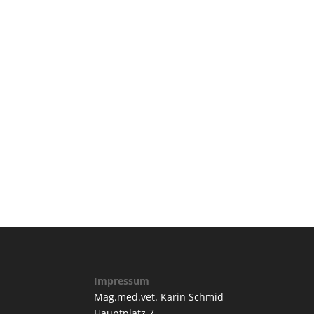
Impressum
Mag.med.vet. Karin Schmid
Hauptplatz 7