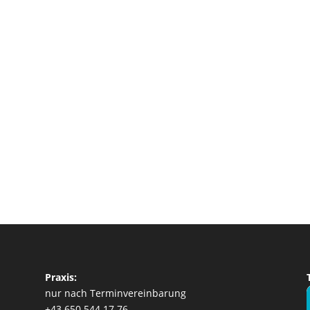
Praxis:
nur nach Terminvereinbarung
+43 650 544 17 76