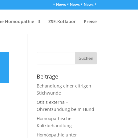
* News * News * News *
che Homöopathie
ZSE-Kotlabor
Preise
Beiträge
Behandlung einer eitrigen
Stichwunde
Otitis externa –
Ohrentzündung beim Hund
Homöopathische
Kolikbehandlung
Homöopathie unter