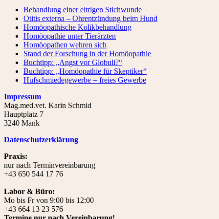
Behandlung einer eitrigen Stichwunde
Otitis externa – Ohrentzündung beim Hund
Homöopathische Kolikbehandlung
Homöopathie unter Tierärzten
Homöopathen wehren sich
Stand der Forschung in der Homöopathie
Buchtipp: „Angst vor Globuli?“
Buchtipp: „Homöopathie für Skeptiker“
Hufschmiedegewerbe = freies Gewerbe
Impressum
Mag.med.vet. Karin Schmid
Hauptplatz 7
3240 Mank
Datenschutzerklärung
Praxis:
nur nach Terminvereinbarung
+43 650 544 17 76
Labor & Büro:
Mo bis Fr von 9:00 bis 12:00
+43 664 13 23 576
Termine nur nach Vereinbarung!