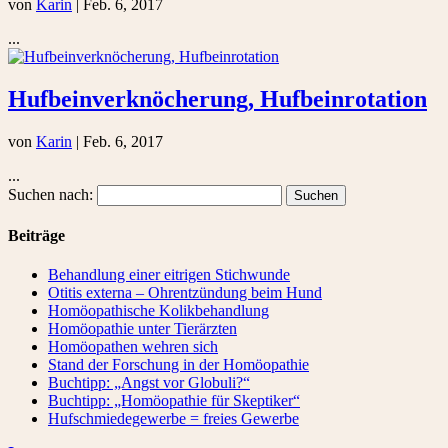
von
Karin
|
Feb. 6, 2017
...
Hufbeinverknöcherung, Hufbeinrotation
von
Karin
|
Feb. 6, 2017
...
Suchen nach:
Beiträge
Behandlung einer eitrigen Stichwunde
Otitis externa – Ohrentzündung beim Hund
Homöopathische Kolikbehandlung
Homöopathie unter Tierärzten
Homöopathen wehren sich
Stand der Forschung in der Homöopathie
Buchtipp: „Angst vor Globuli?“
Buchtipp: „Homöopathie für Skeptiker“
Hufschmiedegewerbe = freies Gewerbe