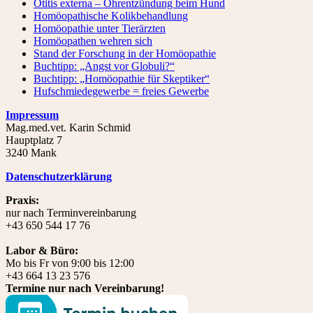
Otitis externa – Ohrentzündung beim Hund
Homöopathische Kolikbehandlung
Homöopathie unter Tierärzten
Homöopathen wehren sich
Stand der Forschung in der Homöopathie
Buchtipp: „Angst vor Globuli?“
Buchtipp: „Homöopathie für Skeptiker“
Hufschmiedegewerbe = freies Gewerbe
Impressum
Mag.med.vet. Karin Schmid
Hauptplatz 7
3240 Mank
Datenschutzerklärung
Praxis:
nur nach Terminvereinbarung
+43 650 544 17 76
Labor & Büro:
Mo bis Fr von 9:00 bis 12:00
+43 664 13 23 576
Termine nur nach Vereinbarung!