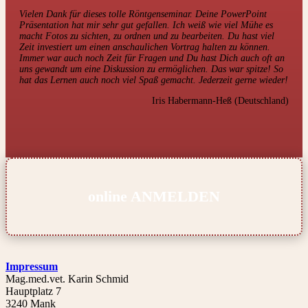
Vielen Dank für dieses tolle Röntgenseminar. Deine PowerPoint
Präsentation hat mir sehr gut gefallen. Ich weiß wie viel Mühe es
macht Fotos zu sichten, zu ordnen und zu bearbeiten. Du hast viel
Zeit investiert um einen anschaulichen Vortrag halten zu können.
Immer war auch noch Zeit für Fragen und Du hast Dich auch oft an
uns gewandt um eine Diskussion zu ermöglichen. Das war spitze! So
hat das Lernen auch noch viel Spaß gemacht. Jederzeit gerne wieder!
Iris Habermann-Heß (Deutschland)
online
ANMELDEN
Impressum
Mag.med.vet. Karin Schmid
Hauptplatz 7
3240 Mank