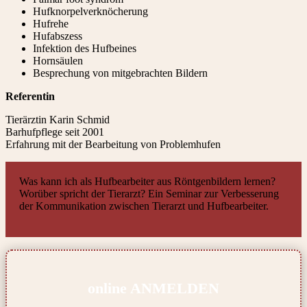
Hufknorpelverknöcherung
Hufrehe
Hufabszess
Infektion des Hufbeines
Hornsäulen
Besprechung von mitgebrachten Bildern
Referentin
Tierärztin Karin Schmid
Barhufpflege seit 2001
Erfahrung mit der Bearbeitung von Problemhufen
Was kann ich als Hufbearbeiter aus Röntgenbildern lernen?
Worüber spricht der Tierarzt? Ein Seminar zur Verbesserung
der Kommunikation zwischen Tierarzt und Hufbearbeiter.
online
ANMELDEN